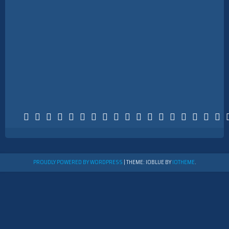
PROUDLY POWERED BY WORDPRESS
|
THEME: IOBLUE BY
IOTHEME
.