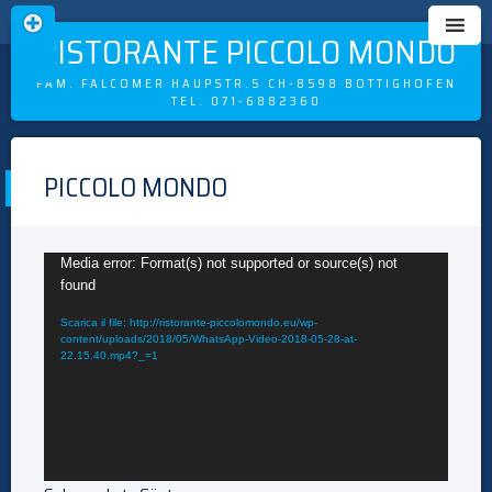
RISTORANTE PICCOLO MONDO
FAM. FALCOMER HAUPSTR.5 CH-8598 BOTTIGHOFEN
TEL. 071-6882360
Skip
to
PICCOLO MONDO
content
Video
Media error: Format(s) not supported or source(s) not
Player
found
Scarica il file: http://ristorante-piccolomondo.eu/wp-
content/uploads/2018/05/WhatsApp-Video-2018-05-28-at-
22.15.40.mp4?_=1